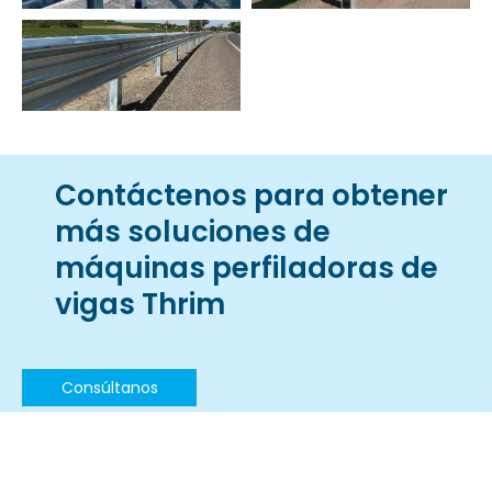
3 perfiles de barreras
barreras de
de seguridad Wave
carretera
barandillas de
carretera
Contáctenos para obtener
más soluciones de
máquinas perfiladoras de
vigas Thrim
Consúltanos