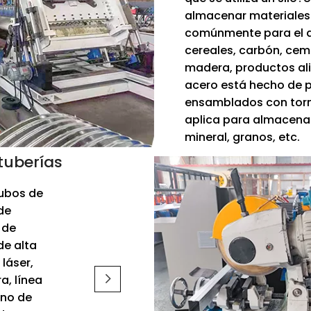
almacenar materiales a
comúnmente para el 
cereales, carbón, cem
madera, productos alim
acero está hecho de 
ensamblados con tornil
aplica para almacena
mineral, granos, etc.
tuberías
tubos de
de
 de
de alta
láser,
a, línea
ino de