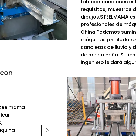
fabricar canalones es
requisitos, muestras 
dibujos.STEELMAMA es 
profesionales de máq
China.Podemos suminis
máquinas perfiladoras
canaletas de lluvia y
de media caña. Si tiene
ingeniero le dará alg
 con
 Steelmama
ricar
,
máquina