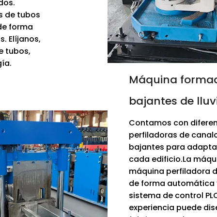
dos.
s de tubos
de forma
 Elíjanos,
e tubos,
ía.
Máquina formad
bajantes de lluv
Contamos con diferen
perfiladoras de canal
bajantes para adaptar
cada edificio.La máqu
máquina perfiladora 
de forma automática 
sistema de control PL
experiencia puede dis