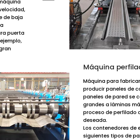
 máquina
velocidad,
e de baja
na
ara puerta
 ejemplo,
gran
Máquina perfil
Máquina para fabricar
producir paneles de c
paneles de pared se c
grandes a láminas más
proceso de perfilado 
deseada.
Los contenedores de e
siguientes tipos de p