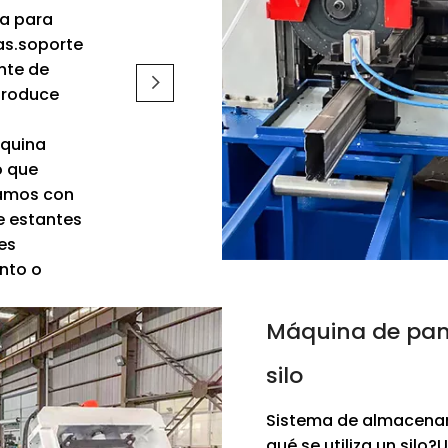
za para
as.soporte
nte de
produce
áquina
o que
tamos con
e estantes
es
nto o
Máquina de pane
silo
Sistema de almacenam
qué se utiliza un silo?