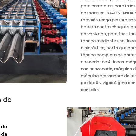
para carreteras, para la in
basadas en ROAD STANDARD
también tenga perforacione
barrera contra choques, por
galvanizado, para facilita
fabrica mediante una líne
o hidráulico, por lo que pa
fábrica completa de barrer
alrededor de 4 líneas: má
con punzonado, máquina do
máquina prensadora de term
postes U y vigas Sigma co
conexión.
s de
 de
 de