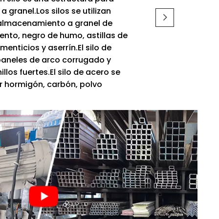
 granel.Los silos se utilizan
almacenamiento a granel de
ento, negro de humo, astillas de
enticios y aserrín.El silo de
paneles de arco corrugado y
los fuertes.El silo de acero se
r hormigón, carbón, polvo