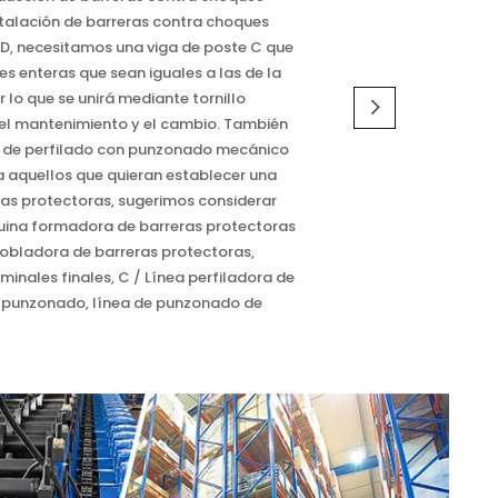
stalación de barreras contra choques
, necesitamos una viga de poste C que
s enteras que sean iguales a las de la
 lo que se unirá mediante tornillo
r el mantenimiento y el cambio. También
a de perfilado con punzonado mecánico
ra aquellos que quieran establecer una
as protectoras, sugerimos considerar
quina formadora de barreras protectoras
bladora de barreras protectoras,
inales finales, C / Línea perfiladora de
n punzonado, línea de punzonado de