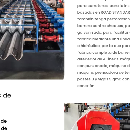
para carreteras, para la in
basadas en ROAD STANDARD
también tenga perforacione
barrera contra choques, por
galvanizado, para facilita
fabrica mediante una líne
o hidráulico, por lo que pa
fábrica completa de barrer
alrededor de 4 líneas: má
con punzonado, máquina do
máquina prensadora de term
postes U y vigas Sigma co
conexión.
s de
 de
 de