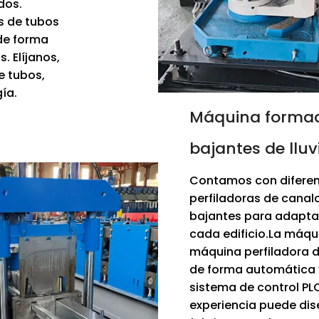
dos.
s de tubos
de forma
 Elíjanos,
e tubos,
ía.
Máquina formad
bajantes de lluv
Contamos con diferen
perfiladoras de canal
bajantes para adaptar
cada edificio.La máqu
máquina perfiladora 
de forma automática 
sistema de control PL
experiencia puede dis