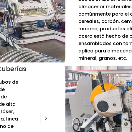
almacenar materiales a
comúnmente para el 
cereales, carbón, cem
madera, productos alim
acero está hecho de 
ensamblados con tornil
aplica para almacena
mineral, granos, etc.
tuberías
tubos de
de
 de
de alta
láser,
a, línea
ino de