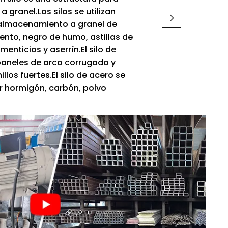
 granel.Los silos se utilizan
almacenamiento a granel de
ento, negro de humo, astillas de
enticios y aserrín.El silo de
paneles de arco corrugado y
los fuertes.El silo de acero se
r hormigón, carbón, polvo