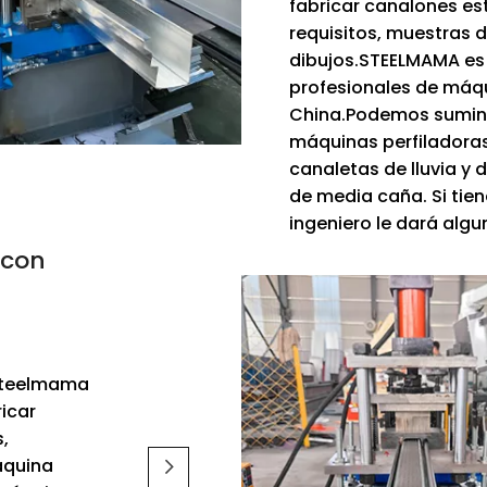
fabricar canalones es
requisitos, muestras 
dibujos.STEELMAMA es 
profesionales de máq
China.Podemos suminis
máquinas perfiladoras
canaletas de lluvia y
de media caña. Si tiene
ingeniero le dará alg
 con
 Steelmama
ricar
,
máquina