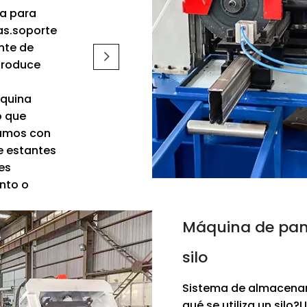
za para
as.soporte
nte de
produce
áquina
o que
tamos con
e estantes
es
nto o
Máquina de pane
silo
Sistema de almacenam
qué se utiliza un silo?