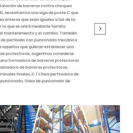
stalación de barreras contra choques
, necesitamos una viga de poste C que
s enteras que sean iguales a las de la
 lo que se unirá mediante tornillo
r el mantenimiento y el cambio. También
a de perfilado con punzonado mecánico
ra aquellos que quieran establecer una
as protectoras, sugerimos considerar
quina formadora de barreras protectoras
bladora de barreras protectoras,
inales finales, C / Línea perfiladora de
n punzonado, línea de punzonado de