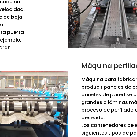
 máquina
velocidad,
e de baja
na
ara puerta
 ejemplo,
gran
Máquina perfil
Máquina para fabricar
producir paneles de c
paneles de pared se c
grandes a láminas más
proceso de perfilado 
deseada.
Los contenedores de e
siguientes tipos de p